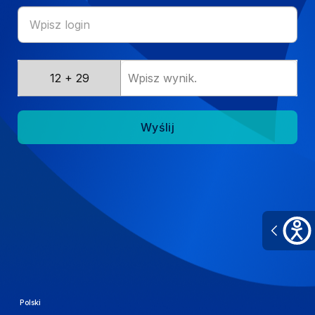
Wpisz
12 + 29
wynik.
Wyślij
Zmień
Polski